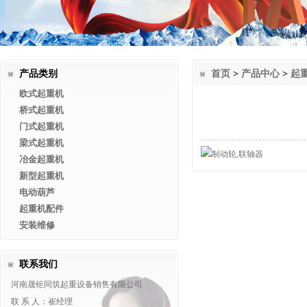
产品类别
首页
>
产品中心
>
起
欧式起重机
桥式起重机
门式起重机
梁式起重机
冶金起重机
新型起重机
电动葫芦
起重机配件
安装维修
联系我们
河南晟钜同筑起重设备销售有限公司
联 系 人：崔经理