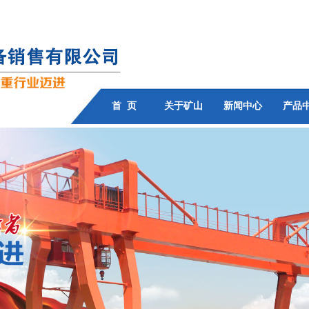
首 页
关于矿山
新闻中心
产品