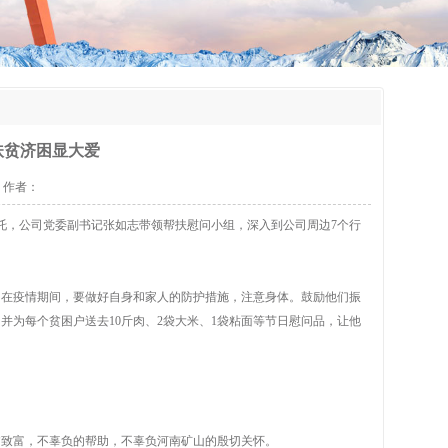
扶贫济困显大爱
源： 作者：
托，公司党委副书记张如志带领帮扶慰问小组，深入到公司周边7个行
们在疫情期间，要做好自身和家人的防护措施，注意身体。鼓励他们振
为每个贫困户送去10斤肉、2袋大米、1袋粘面等节日慰问品，让他
贫致富，不辜负的帮助，不辜负河南矿山的殷切关怀。