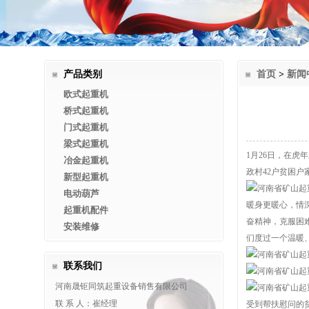
产品类别
首页
>
新闻
欧式起重机
桥式起重机
门式起重机
梁式起重机
1月26日，在
冶金起重机
政村42户贫困户
新型起重机
电动葫芦
暖身更暖心，情
起重机配件
奋精神，克服困
安装维修
们度过一个温暖
联系我们
河南晟钜同筑起重设备销售有限公司
联 系 人：崔经理
受到帮扶慰问的