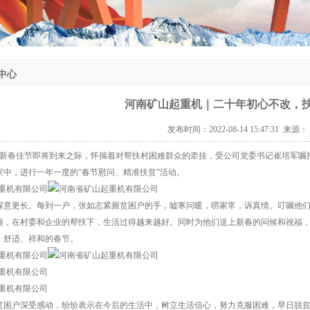
中心
河南矿山起重机｜二十年初心不改，
发布时间：2022-08-14 15:47:31 来
虎年新春佳节即将到来之际，怀揣着对帮扶村困难群众的牵挂，受公司党委书记崔培军嘱
家中，进行一年一度的“春节慰问、精准扶贫”活动。
深意更长。每到一户，张如志紧握贫困户的手，嘘寒问暖，唠家常，诉真情。叮嘱他
难，在村委和企业的帮扶下，生活过得越来越好。同时为他们送上新春的问候和祝福，并
、舒适、祥和的春节。
贫困户深受感动，纷纷表示在今后的生活中，树立生活信心，努力克服困难，早日脱