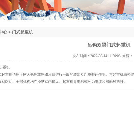
中心
>
门式起重机
吊钩双梁门式起重机
发布时间：2022-08-14 11:20:08 来
重机适用于露天仓库或铁路沿线进行一般的装卸及起重搬运作业。本起重机由桥梁
分别驱动。全部机构均在操纵室内操纵。起重机导电形式分为电缆和滑触线两种。