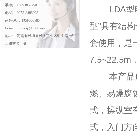
手 机：15893862799
LDA型电
电 话：0373-8886993
商务QQ：1959006583
型”具有结
E- mail ：
hnksjt@139.com
地 址：河南省长垣县长恼工业区矿山路与纬
套使用，是一
三路交叉汇处
7.5~22.
本产品广泛
燃、易爆腐
式，操纵室
式，入门方